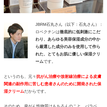
JBRM石丸さん（以下：石丸さん）：
ロベクチンは
徹底的に低刺激にこだ
わり、あらゆる美容保湿成分の中か
ら厳選した成分のみを使用して作ら
れた、とてもお肌に優しい保湿クリ
ーム
です。
というのも、元々
抗がん治療や放射線治療による皮膚
関連の副作用に苦しむ患者さんのために開発された保
湿クリーム
だからです。
そのため、発がん性物質はもちろんのこと、パラベ