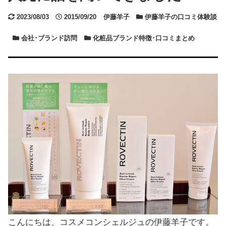
更
2023/08/03
投
2015/09/20
著
伊藤羊子
カ
伊藤羊子の口コミ体験談
新
稿
者
テ
カ
会社･ブランド訪問
カ
化粧品ブランド特徴･口コミまとめ
日
日
ゴ
テ
テ
リ
ゴ
ゴ
ー
リ
リ
ー
ー
こんにちは、コスメコンシェルジュの伊藤羊子です。