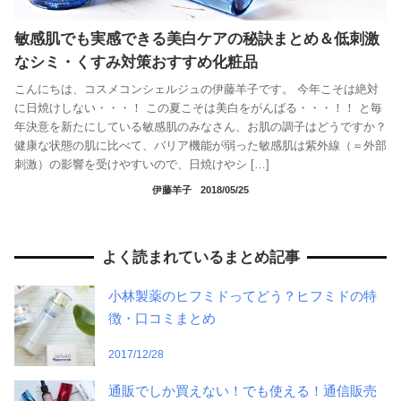
敏感肌でも実感できる美白ケアの秘訣まとめ＆低刺激
なシミ・くすみ対策おすすめ化粧品
こんにちは、コスメコンシェルジュの伊藤羊子です。 今年こそは絶対
に日焼けしない・・・！ この夏こそは美白をがんばる・・・！！ と毎
年決意を新たにしている敏感肌のみなさん、お肌の調子はどうですか？
健康な状態の肌に比べて、バリア機能が弱った敏感肌は紫外線（＝外部
刺激）の影響を受けやすいので、日焼けやシ […]
伊藤羊子
2018/05/25
よく読まれているまとめ記事
小林製薬のヒフミドってどう？ヒフミドの特
徴・口コミまとめ
2017/12/28
通販でしか買えない！でも使える！通信販売